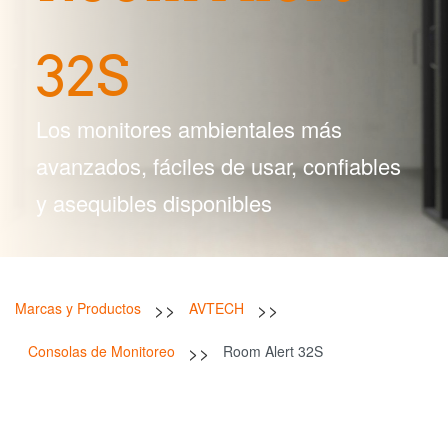
32S
Los monitores ambientales más
avanzados, fáciles de usar, confiables
y asequibles disponibles
>>
>>
Marcas y Productos
AVTECH
>>
Consolas de Monitoreo
Room Alert 32S