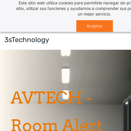
Este sitio web utiliza cookies para permitirle navegar sin p
Skip
sitio, utilizar sus funciones y ayudarnos a comprender sus p
to
un mejor servicio.
main
Aceptar
content
3sTechnology
AVTECH -
Room Alert